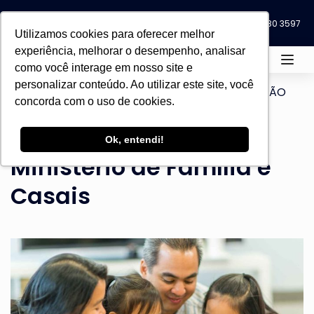
Blog
Eventos
0800 580 3597
0800 580 3597
Utilizamos cookies para oferecer melhor
experiência, melhorar o desempenho, analisar
como você interage em nosso site e
personalizar conteúdo. Ao utilizar este site, você
Home
Todos os cursos
PÓS-GRADUAÇÃO
concorda com o uso de cookies.
Seminário do Sul
Pós-Graduação em
Ok, entendi!
Ministério de Família e
Casais