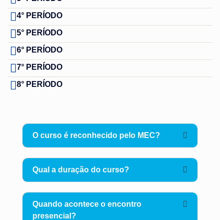
4° PERÍODO
5° PERÍODO
6° PERÍODO
7° PERÍODO
8° PERÍODO
O curso é reconhecido pelo MEC?
Qual a duração do curso?
Quando acontece o encontro
presencial?