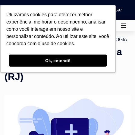
Blog
Eventos
0800 580 3597
0800 580 3597
Utilizamos cookies para oferecer melhor
experiência, melhorar o desempenho, analisar
como você interage em nosso site e
personalizar conteúdo. Ao utilizar este site, você
Home
Todos os cursos
Escolas
TEOLOGIA
concorda com o uso de cookies.
Bacharelado em Teologia
Ok, entendi!
semipresencial – Niterói
(RJ)