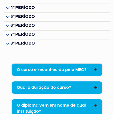
4° PERÍODO
5° PERÍODO
6° PERÍODO
7° PERÍODO
8° PERÍODO
O curso é reconhecido pelo MEC?
Qual a duração do curso?
O diploma vem em nome de qual
instituição?