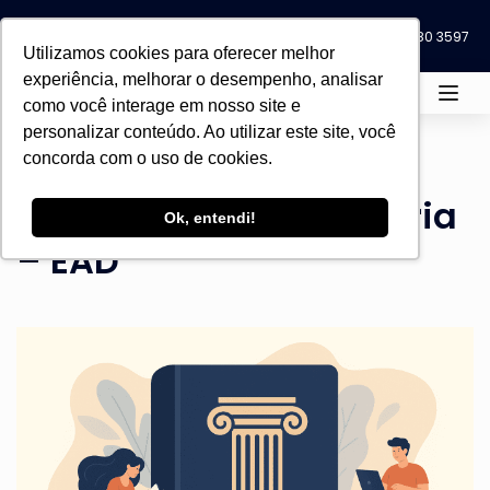
Blog
Eventos
0800 580 3597
0800 580 3597
Utilizamos cookies para oferecer melhor
experiência, melhorar o desempenho, analisar
como você interage em nosso site e
personalizar conteúdo. Ao utilizar este site, você
Home
Todos os cursos
Escolas
concorda com o uso de cookies.
LIDERANÇA
Licenciatura em História
Ok, entendi!
– EAD