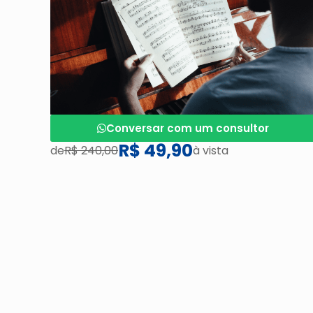
Conversar com um consultor
R$ 49,90
de
R$ 240,00
à vista