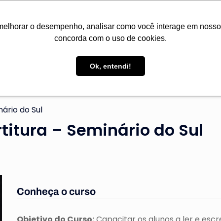
Seminários da Convenção Batista Brasileira
melhorar o desempenho, analisar como você interage em nosso sit
concorda com o uso de cookies.
tucional
Cursos
Área do aluno
Ouvidoria
Ok, entendi!
ário do Sul
rtitura – Seminário do Sul
Conheça o curso
Objetivo do Curso:
Capacitar os alunos a ler e escr