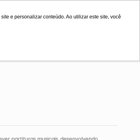
e e personalizar conteúdo. Ao utilizar este site, você
FAQ
ever partituras musicais, desenvolvendo