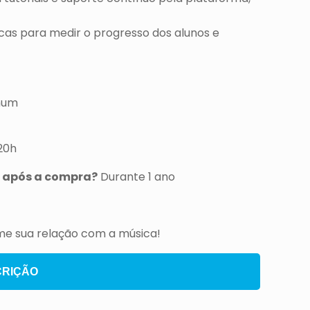
cas para medir o progresso dos alunos e
hum
20h
 após a compra?
Durante 1 ano
rme sua relação com a música!
CRIÇÃO