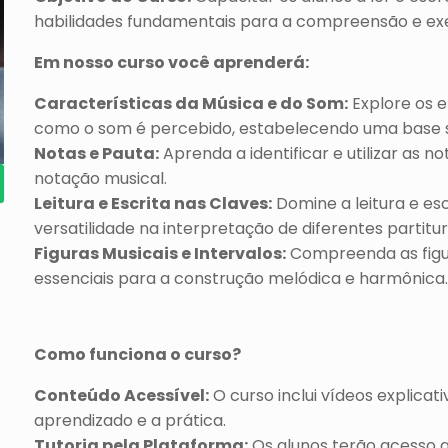
habilidades fundamentais para a compreensão e ex
Em nosso curso você aprenderá:
Características da Música e do Som:
Explore os 
como o som é percebido, estabelecendo uma base só
Notas e Pauta:
Aprenda a identificar e utilizar as n
notação musical.
Leitura e Escrita nas Claves:
Domine a leitura e esc
versatilidade na interpretação de diferentes partitur
Figuras Musicais e Intervalos:
Compreenda as figura
essenciais para a construção melódica e harmônica.
Como funciona o curso?
Conteúdo Acessível:
O curso inclui vídeos explicati
aprendizado e a prática.
Tutoria pela Plataforma:
Os alunos terão acesso a