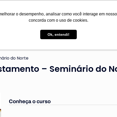
Seminários da Convenção Batista Brasileira
melhorar o desempenho, analisar como você interage em nosso sit
concorda com o uso de cookies.
tucional
Cursos
Área do aluno
Ouvidoria
Ok, entendi!
ário do Norte
stamento – Seminário do N
Conheça o curso