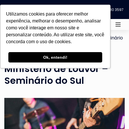
Blog
Eventos
0800 580 3597
0800 580 3597
Utilizamos cookies para oferecer melhor
experiência, melhorar o desempenho, analisar
como você interage em nosso site e
personalizar conteúdo. Ao utilizar este site, você
Home
Todos os cursos
LIVRES
Seminário
concorda com o uso de cookies.
do Sul
Capacitação para
Ok, entendi!
Ministério de Louvor –
Seminário do Sul