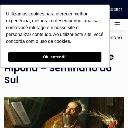
Blog
Eventos
0800 580 3597
0800 580 3597
Utilizamos cookies para oferecer melhor
experiência, melhorar o desempenho, analisar
como você interage em nosso site e
personalizar conteúdo. Ao utilizar este site, você
Home
Todos os cursos
LIVRES
Seminário
concorda com o uso de cookies.
do Sul
A Vida de Agostinho de
Ok, entendi!
Hipona – Seminário do
Sul