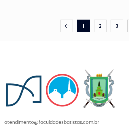
1
2
3
atendimento@faculdadesbatistas.com.br